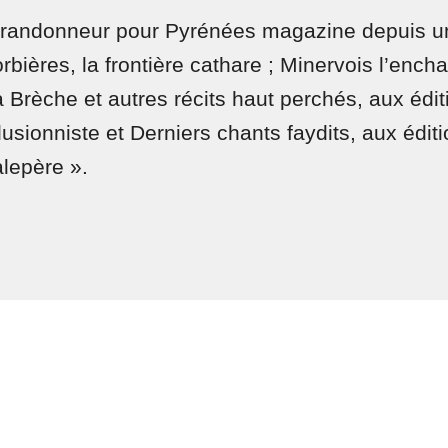
r randonneur pour Pyrénées magazine depuis u
orbières, la frontière cathare ; Minervois l’enc
a Brèche et autres récits haut perchés, aux édit
usionniste et Derniers chants faydits, aux éditi
alepère ».