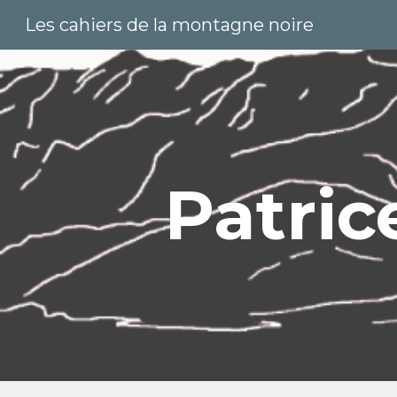
Les cahiers de la montagne noire
Sk
Patric